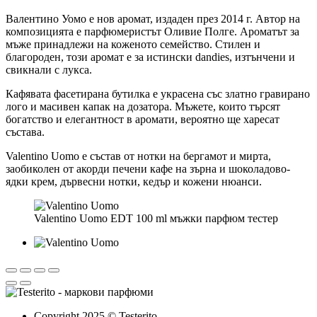
Валентино Уомо е нов аромат, издаден през 2014 г. Автор на
композицията е парфюмеристът Оливие Полге. Ароматът за
мъже принадлежи на коженото семейство. Стилен и
благороден, този аромат е за истински dandies, изтънчени и
свикнали с лукса.
Кафявата фасетирана бутилка е украсена със златно гравирано
лого и масивен капак на дозатора. Мъжете, които търсят
богатство и елегантност в аромати, вероятно ще харесат
състава.
Valentino Uomo е състав от нотки на бергамот и мирта,
заобиколен от акорди печени кафе на зърна и шоколадово-
ядки крем, дървесни нотки, кедър и кожени нюанси.
Valentino Uomo EDT 100 ml мъжки парфюм тестер
Copyright 2025 © Testerito