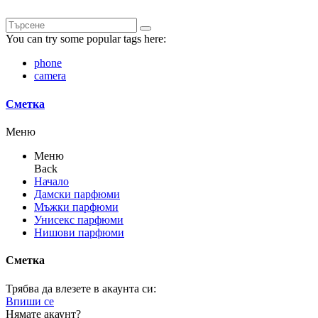
You can try some popular tags here:
phone
camera
Сметка
Меню
Меню
Back
Начало
Дамски парфюми
Мъжки парфюми
Унисекс парфюми
Нишови парфюми
Сметка
Трябва да влезете в акаунта си:
Впиши се
Нямате акаунт?