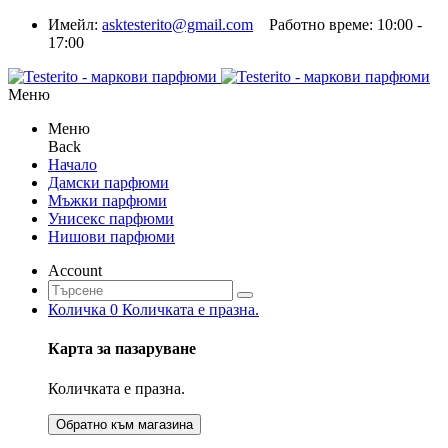
Имейл:
asktesterito@gmail.com
Работно време: 10:00 -
17:00
Меню
Меню
Back
Начало
Дамски парфюми
Мъжки парфюми
Унисекс парфюми
Нишови парфюми
Account
Количка
0
Количката е празна.
Карта за пазаруване
Количката е празна.
Обратно към магазина