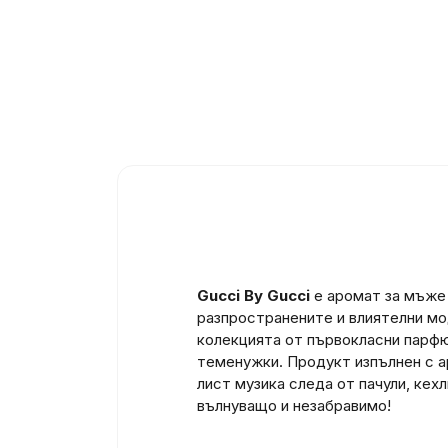
Gucci By Gucci
е аромат за мъже
разпространените и влиятелни мо
колекцията от първокласни парфю
теменужки. Продукт изпълнен с а
лист музика следа от пачули, ке
вълнуващо и незабравимо!