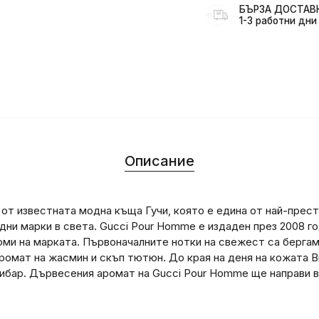
БЪРЗА ДОСТАВКА
1-3 работни дни
Описание
 от известната модна къща Гучи, която е едина от най-прес
дни марки в света. Gucci Pour Homme е издаден през 2008 г
ми на марката. Първоначалните нотки на свежест са бергамо
ромат на жасмин и скъп тютюн. До края на деня на кожата 
хлибар. Дървесения аромат на Gucci Pour Homme ще направи