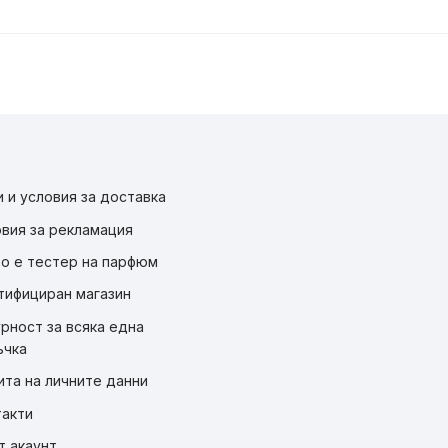
 и условия за доставка
овия за рекламация
во е тестер на парфюм
тифициран магазин
рност за всяка една
ъчка
ита на личните данни
такти
т акаунт