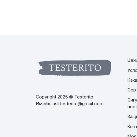
Цени
Усл
Как
Сер
Copyright 2025 © Testerito
Сигу
Имейл: asktesterito@gmail.com
пор
Защ
Кон
Моя