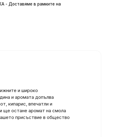
 - Доставяме в рамките на
тижните и широко
одина и аромата допълва
т, кипарис, впечатли и
Ви ще остане аромат на смола
 вашето присъствие в общество