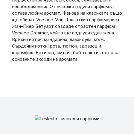
непобедим мъж. От няколко години парфюмът
остава любим аромат. Фенове на класиката също
ще обичат Versace Man. Талантлив парфюмерист
Жан-Пиер Бетуарт създаде страстен парфюм
Versace Dreamer, който ще подлуди една жена.
Връхни нотки: мандарина, лавандула, мъж.
Сърдечни нотки: роза, тютюн, здравец и
карамфил. Ветивер, смърч, боб тонка и кедър са
основните акорди на аромата.