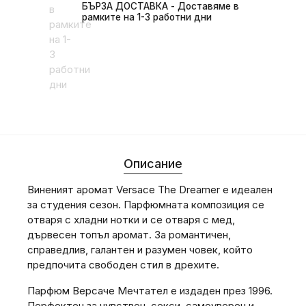
БЪРЗА ДОСТАВКА - Доставяме в
рамките на 1-3 работни дни
Описание
Виненият аромат Versace The Dreamer е идеален
за студения сезон. Парфюмната композиция се
отваря с хладни нотки и се отваря с мед,
дървесен топъл аромат. За романтичен,
справедлив, галантен и разумен човек, който
предпочита свободен стил в дрехите.
Парфюм Версаче Мечтател е издаден през 1996.
Перфектен за чувствен, секси, самоуверен и