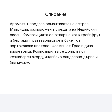
Описание
Ароматът предава романтиката на остров
Мавриций, разположен в средата на Индийския
океан. Композицията се отваря с ярък грейпфрут
и бергамот, разтваряйки се в букет от
портокалови цветове, жасмин от Грас и дива
виолетовка. Композицията се допълва от
кехлибарен акорд, индийско сандалово дърво и
бял мускус.