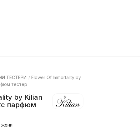
И ТЕСТЕРИ
Flower Of Immortality by
арфюм тестер
ity by Kilian
екс парфюм
 жени