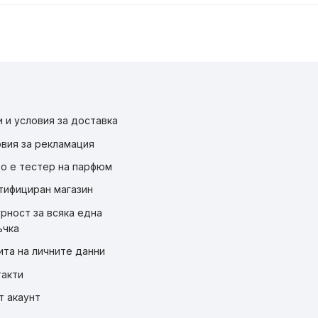
 и условия за доставка
овия за рекламация
во е тестер на парфюм
тифициран магазин
рност за всяка една
ъчка
ита на личните данни
такти
т акаунт