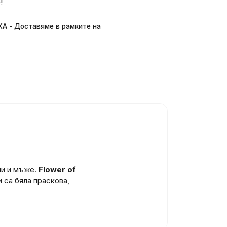
!
 - Доставяме в рамките на
ни и мъже.
Flower of
 са бяла праскова,