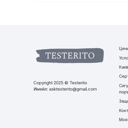
Цени
Усл
Как
Сер
Copyright 2025 © Testerito
Сигу
Имейл: asktesterito@gmail.com
пор
Защ
Кон
Моя