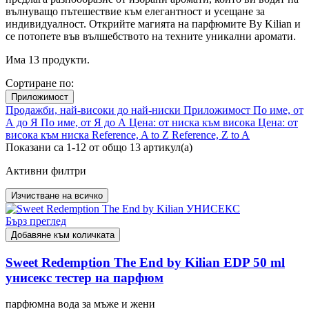
вълнуващо пътешествие към елегантност и усещане за
индивидуалност. Открийте магията на парфюмите By Kilian и
се потопете във вълшебството на техните уникални аромати.
Има
13
продукти.
Сортиране по:
Приложимост
Продажби, най-високи до най-ниски
Приложимост
По име, от
А до Я
По име, от Я до А
Цена: от ниска към висока
Цена: от
висока към ниска
Reference, A to Z
Reference, Z to A
Показани са 1-12 от общо 13 артикул(а)
Активни филтри
Изчистване на всичко
Бърз преглед
Добавяне към количката
Sweet Redemption The End by Kilian EDP 50 ml
унисекс тестер на парфюм
парфюмна вода за мъже и жени