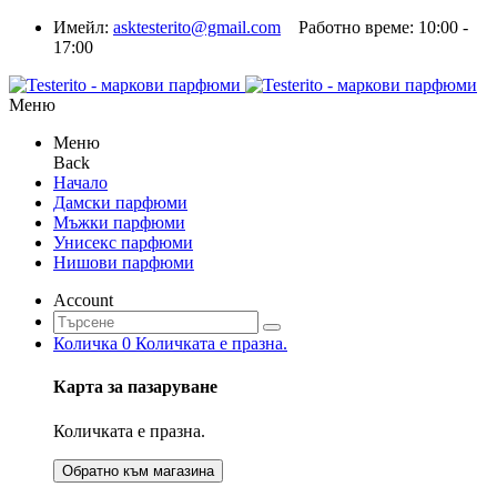
Имейл:
asktesterito@gmail.com
Работно време: 10:00 -
17:00
Меню
Меню
Back
Начало
Дамски парфюми
Мъжки парфюми
Унисекс парфюми
Нишови парфюми
Account
Количка
0
Количката е празна.
Карта за пазаруване
Количката е празна.
Обратно към магазина