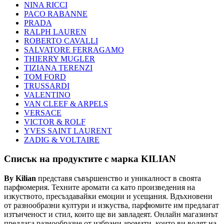
NINA RICCI
PACO RABANNE
PRADA
RALPH LAUREN
ROBERTO CAVALLI
SALVATORE FERRAGAMO
THIERRY MUGLER
TIZIANA TERENZI
TOM FORD
TRUSSARDI
VALENTINO
VAN CLEEF & ARPELS
VERSACE
VICTOR & ROLF
YVES SAINT LAURENT
ZADIG & VOLTAIRE
Списък на продуктите с марка KILIAN
By Kilian
представя съвършенство и уникалност в своята
парфюмерия. Техните аромати са като произведения на
изкуството, пресъздавайки емоции и усещания. Вдъхновени
от разнообразни култури и изкуства, парфюмите им предлагат
изтънченост и стил, които ще ви завладеят. Онлайн магазинът
предлага разнообразие от избрани аромати, които ви водят на