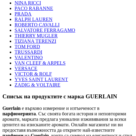
NINA RICCI
PACO RABANNE
PRADA
RALPH LAUREN
ROBERTO CAVALLI
SALVATORE FERRAGAMO
THIERRY MUGLER
TIZIANA TERENZI
TOM FORD
TRUSSARDI
VALENTINO
VAN CLEEF & ARPELS
VERSACE
VICTOR & ROLF
YVES SAINT LAURENT
ZADIG & VOLTAIRE
Списък на продуктите с марка GUERLAIN
Guerlain
е върхово измерение и изтънченост в
парфюмерията
. Със своята богата история и неповторими
аромати, марката предлага уникални изживявания за всеки
ценител на изисканите аромати. Онлайн магазинът ни ви
предоставя възможността да откриете най-известните
парфюми
на
Guerlain
, които са символ на елегантност и стил.