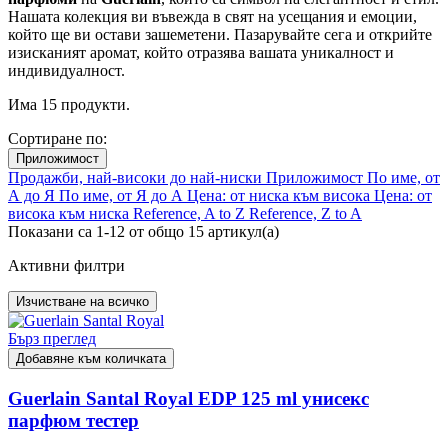
Нашата колекция ви въвежда в свят на усещания и емоции,
който ще ви остави зашеметени. Пазарувайте сега и открийте
изисканият аромат, който отразява вашата уникалност и
индивидуалност.
Има
15
продукти.
Сортиране по:
Приложимост
Продажби, най-високи до най-ниски
Приложимост
По име, от
А до Я
По име, от Я до А
Цена: от ниска към висока
Цена: от
висока към ниска
Reference, A to Z
Reference, Z to A
Показани са 1-12 от общо 15 артикул(а)
Активни филтри
Изчистване на всичко
Бърз преглед
Добавяне към количката
Guerlain Santal Royal EDP 125 ml унисекс
парфюм тестер