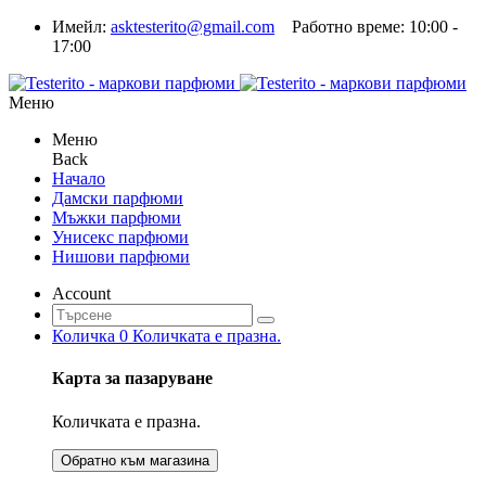
Имейл:
asktesterito@gmail.com
Работно време: 10:00 -
17:00
Меню
Меню
Back
Начало
Дамски парфюми
Мъжки парфюми
Унисекс парфюми
Нишови парфюми
Account
Количка
0
Количката е празна.
Карта за пазаруване
Количката е празна.
Обратно към магазина