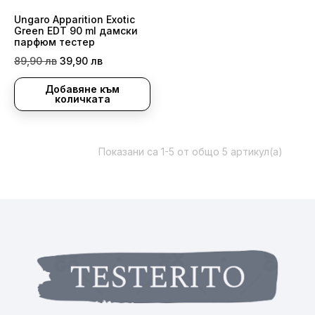
Ungaro Apparition Exotic
Green EDT 90 ml дамски
парфюм тестер
Редовна
Цена
89,90 лв
39,90 лв
цена
Добавяне към
количката
Показани са 1-5 от общо 5 артикул(а)