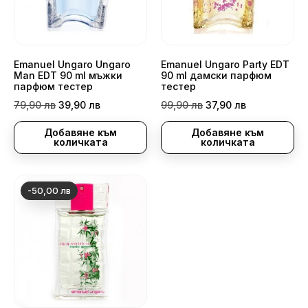
Emanuel Ungaro Ungaro
Emanuel Ungaro Party EDT
Man EDT 90 ml мъжки
90 ml дамски парфюм
парфюм тестер
тестер
Редовна
Цена
Редовна
Цена
79,90 лв
39,90 лв
99,90 лв
37,90 лв
цена
цена
Добавяне към
Добавяне към
количката
количката
-50,00 лв