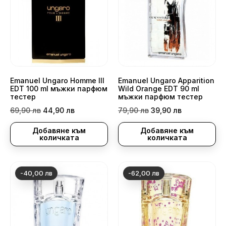
Emanuel Ungaro Homme III
Emanuel Ungaro Apparition
EDT 100 ml мъжки парфюм
Wild Orange EDT 90 ml
тестер
мъжки парфюм тестер
Редовна
Цена
Редовна
Цена
69,90 лв
44,90 лв
79,90 лв
39,90 лв
цена
цена
Добавяне към
Добавяне към
количката
количката
-40,00 лв
-62,00 лв